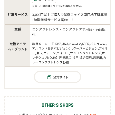
※詳しくは店舗スタッフにお尋ねください。
駐車サービス
3,000円以上ご購入で船橋フェイス南口地下駐車場
1時間無料サービス実施中！
業種
コンタクトレンズ・コンタクトケア用品・備品販
売
取扱アイテ
取扱メーカー【HOYA,J&J,メニコン,SEED,ボシュロム,
アルコン（旧チバビジョン）,クーパービジョン,アイミ
ム・ブランド
ー,東レ,ニチコン,エイコー,サンコンタクトレンズ,オ
フテクス,AMO,他】近視用,乱視用,遠近両用,遠視用,カ
ラーコンタクトレンズ各種
公式サイト
OTHER'S SHOPS
メガネ・コンタクトのアイコール フェイス店