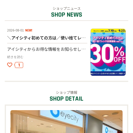
スクール・カルチャー
ショップニュース
公共
オフィス
2026-08-01
NEW!
＼アイシティ初めての方は／使い捨てレンズが店頭価格(税抜)から30%OFF！
アイシティからお得な情報をお知らせします！ ╋━━━━━━━━━━╋ アイシティ初めての方は 使い捨てレンズが店頭価格(税抜)から30%OFF！ キャンペーン期間：2026年7月10日(金)～9月23日(水・祝) ・・・・・・・・・・・・・・・・・・・・・・・・ ※アイシティ初回利用時、使い捨てレンズご購入の方が対象。 ※取扱店舗が限られる商品の一部は対象外となります。 ※ケア用品は10%OFFとなります。 ※家族割以外の割引、サービスとの併用はできません。 ※ほしいとき便、おトク定期便は対象外となります。 ━━━━━━━━━━━━ ＼さらに！同期間中、アイシティ初めてなら！／ 対象商品5,000円(税抜・割引後)以上ご購入＆エントリーで 次回使えるアイシティポイント【1,000円分】プレゼント！ 購入期間：2026年7月10日(金)～9月23日(水・祝) エントリー締切：2026年9月23日(水・祝)23:59 ※同時期に開催する他のアイシティポイント、楽天ポイント進呈企画ならびに景品企画との併用はできません。 ━━━━━━━━━━━━ ＼一緒に買うとおトク！！同期間中、アイシティ初めての方と一緒にご購入のご家族は／ 対象商品5,000円(税抜・割引後)以上ご購入で家族割【1,000円分】OFF！ 購入期間：2026年7月10日(金)～9月23日(水・祝) ※詳細は家族割の特設ページをご確認ください。 ╋━━━━━━━━━━╋ ●コンタクトレンズは高度管理医療機器です。眼科医の処方(指示書等)によりお求めください。 ●眼科受診の際にはマイナ保険証等をお持ちください。
続きを読む
1
ショップ情報