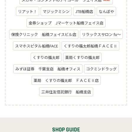
NEW!
リアット！
マジックミシン
JTB船橋店
なんぼや
金券ショップ Jマーケット船橋フェイス店
保険クリニック 船橋フェイスビル店
リラックスサロン fu～
スマホスピタル船橋FACE
くすりの福太郎船橋ＦＡＣＥⅡ
くすりの福太郎
薬局くすりの福太郎
みずほ証券 千葉支店 船橋オフィス
コクミンドラッグ
薬局 くすりの福太郎 ＦＡＣＥⅡ店
三井住友信託銀行 船橋支店
SHOP GUIDE