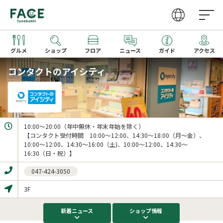
グルメ
ショップ
フロア
ニュース
ガイド
アクセス
コンタクトのアイシティ
営業時間
ファッション・雑貨
グルメガイドTOP
取り扱いショップ一覧
アクセス
レストラン
レストラン一覧
新着ギフト
10:00～20:00（年中無休・年末年始を除く）

カフェ・フーズ
カフェ一覧
【コンタクト受付時間　10:00～12:00、14:30～18:00（月～金）、
10:00～12:00、14:30～16:00（土)、10:00～12:00、14:30～
サービス
季節のメニュー
16:30（日・祝）】
家電
キッズメニュー一覧
047-424-3050
文化ホール
3F
ビューティー・クリニック
新着
ニュース
ショップ
情報