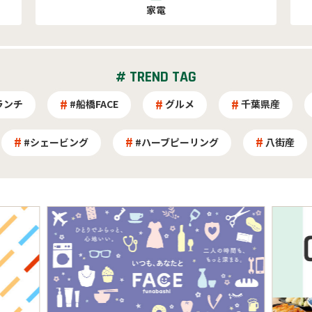
家電
# TREND TAG
ランチ
#船橋FACE
グルメ
千葉県産
#シェービング
#ハーブピーリング
八街産