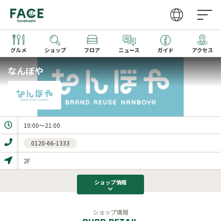
グルメ
ショップ
フロア
ニュース
ガイド
アクセス
なんぼや
営業時間
ファッション・雑貨
グルメガイドTOP
取り扱いショップ一覧
アクセス
レストラン
レストラン一覧
新着ギフト
10:00～21:00
カフェ・フーズ
カフェ一覧
0120-66-1333
サービス
季節のメニュー
2F
家電
キッズメニュー一覧
ショップ
情報
文化ホール
ビューティー・クリニック
ショップ情報