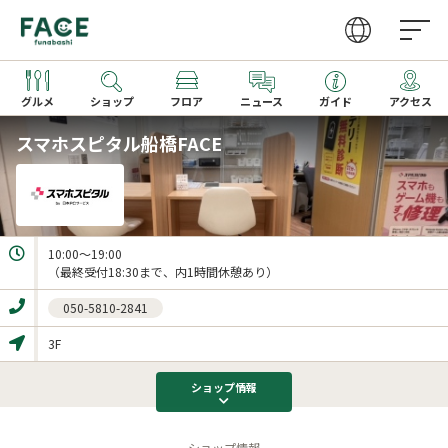
グルメ
ショップ
フロア
ニュース
ガイド
アクセス
スマホスピタル船橋FACE
営業時間
ファッション・雑貨
グルメガイドTOP
取り扱いショップ一覧
アクセス
レストラン
レストラン一覧
新着ギフト
10:00～19:00

カフェ・フーズ
カフェ一覧
サービス
季節のメニュー
050-5810-2841
家電
キッズメニュー一覧
3F
文化ホール
ショップ
情報
ビューティー・クリニック
ショップ情報