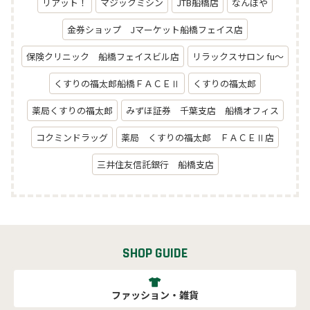
リアット！
マジックミシン
JTB船橋店
なんぼや
金券ショップ Jマーケット船橋フェイス店
保険クリニック 船橋フェイスビル店
リラックスサロン fu～
くすりの福太郎船橋ＦＡＣＥⅡ
くすりの福太郎
薬局くすりの福太郎
みずほ証券 千葉支店 船橋オフィス
コクミンドラッグ
薬局 くすりの福太郎 ＦＡＣＥⅡ店
三井住友信託銀行 船橋支店
SHOP GUIDE
ファッション・雑貨