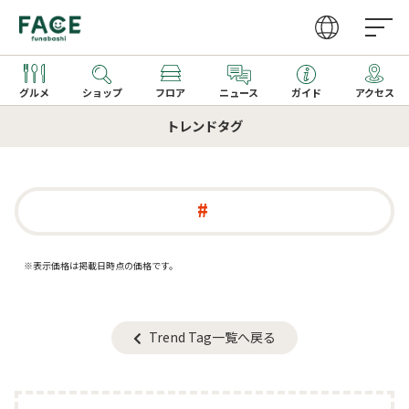
グルメ
ショップ
フロア
ニュース
ガイド
アクセス
トレンドタグ
営業時間
ファッション・雑貨
グルメガイドTOP
取り扱いショップ一覧
アクセス
レストラン
レストラン一覧
新着ギフト
カフェ・フーズ
カフェ一覧
※表示価格は掲載日時点の価格です。
サービス
季節のメニュー
家電
キッズメニュー一覧
Trend Tag一覧へ戻る
文化ホール
ビューティー・クリニック