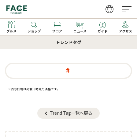
グルメ
ショップ
フロア
ニュース
ガイド
アクセス
トレンドタグ
営業時間
ファッション・雑貨
グルメガイドTOP
取り扱いショップ一覧
アクセス
レストラン
レストラン一覧
新着ギフト
カフェ・フーズ
カフェ一覧
※表示価格は掲載日時点の価格です。
サービス
季節のメニュー
家電
キッズメニュー一覧
Trend Tag一覧へ戻る
文化ホール
ビューティー・クリニック