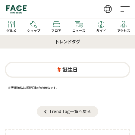
グルメ
ショップ
フロア
ニュース
ガイド
アクセス
トレンドタグ
営業時間
ファッション・雑貨
グルメガイドTOP
取り扱いショップ一覧
アクセス
レストラン
レストラン一覧
新着ギフト
誕生日
カフェ・フーズ
カフェ一覧
※表示価格は掲載日時点の価格です。
サービス
季節のメニュー
家電
キッズメニュー一覧
Trend Tag一覧へ戻る
文化ホール
ビューティー・クリニック