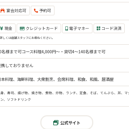
宴会対応可
予約可
現金
クレジットカード
電子マネー
コード決済
詳しくは店舗スタッフにお尋ねください。
40名様まで可コース料理4,000円～・貸切4～140名様まで可
提携しておりません
日本料理、海鮮料理、大衆割烹、会席料理、和食、和風、居酒屋
刺身、寿司、揚げ物、焼き物、煮物、炒物、ランチ、定食、そば、てんぷら、丼、マ
イン、ソフトドリンク
公式サイト