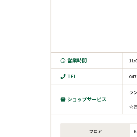
営業時間
11:
TEL
047
ラン
ショップサービス
         土日祝日11時〜14
☆
フロア
B