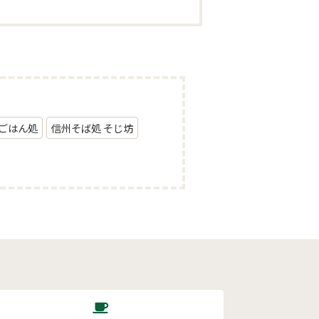
ごはん処
信州そば処 そじ坊