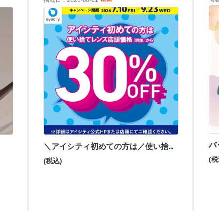
バ
＼アイシティ初めての方は／使い捨てレンズが店頭価格(税抜)から30%OFF！
(税
(税込)