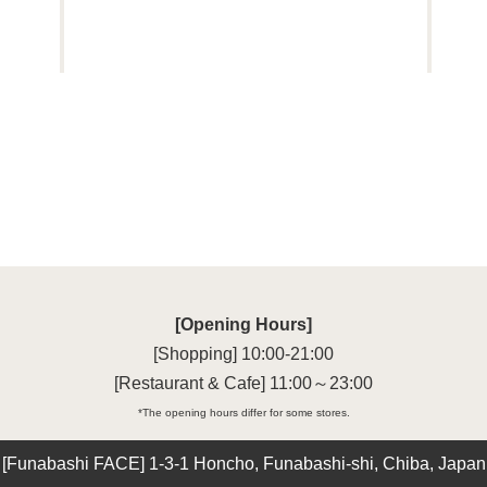
[Opening Hours]
[Shopping] 10:00-21:00

[Restaurant & Cafe] 11:00～23:00
*The opening hours differ for some stores.
[Funabashi FACE] 1-3-1 Honcho, Funabashi-shi, Chiba, Japan