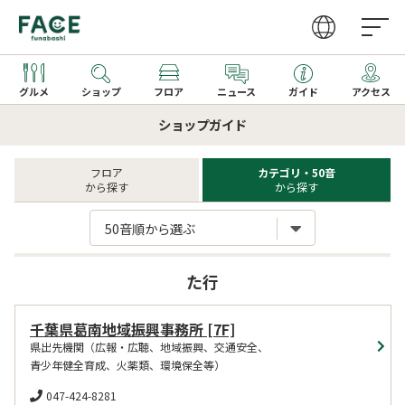
グルメ
ショップ
フロア
ニュース
ガイド
アクセス
ショップガイド
営業時間
ファッション・雑貨
グルメガイドTOP
取り扱いショップ一覧
フロア
カテゴリ・50音
から探す
から探す
アクセス
レストラン
レストラン一覧
新着ギフト
50音順から選ぶ
カフェ・フーズ
カフェ一覧
サービス
季節のメニュー
た行
家電
キッズメニュー一覧
千葉県葛南地域振興事務所
[7F]
文化ホール
県出先機関（広報・広聴、地域振興、交通安全、
青少年健全育成、火薬類、環境保全等）
ビューティー・クリニック
047-424-8281