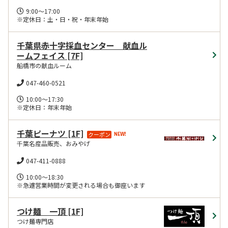
スクール・カルチャー
9:00～17:00　

※定休日：土・日・祝・年末年始
公共
千葉県赤十字採血センター 献血ル
オフィス
ームフェイス
[7F]
船橋市の献血ルーム
047-460-0521
10:00～17:30　

※定休日：年末年始
千葉ピーナツ
[1F]
クーポン
NEW!
千葉名産品販売、おみやげ
047-411-0888
10:00～18:30 

※急遽営業時間が変更される場合も御座います
つけ麺 一頂
[1F]
つけ麺専門店