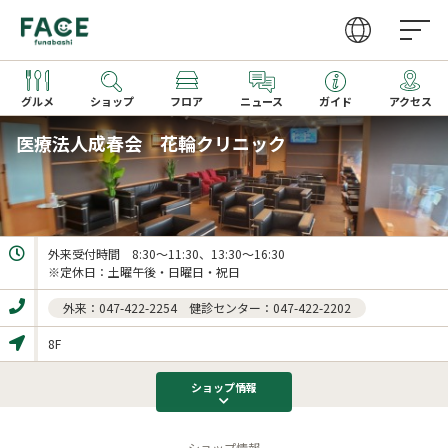
グルメ
ショップ
フロア
ニュース
ガイド
アクセス
医療法人成春会 花輪クリニック
営業時間
ファッション・雑貨
グルメガイドTOP
取り扱いショップ一覧
アクセス
レストラン
レストラン一覧
新着ギフト
外来受付時間　8:30～11:30、13:30～16:30　

カフェ・フーズ
カフェ一覧
※定休日：土曜午後・日曜日・祝日　
サービス
季節のメニュー
外来：047-422-2254 健診センター：047-422-2202
家電
キッズメニュー一覧
8F
文化ホール
ショップ
情報
ビューティー・クリニック
ショップ情報