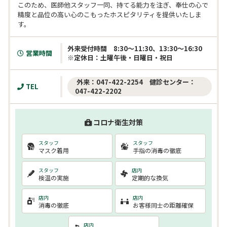
このため、医師他スタッフ一同、持てる能力を注ぎ、奉仕の心で
精度と品位の高い心のこもったホスピタリティを提供いたしま
す。
外来受付時間　8:30～11:30、13:30～16:30　

営業時間
※定休日：土曜午後・日曜日・祝日　
 外来：047-422-2254　健診センター：
TEL
047-422-2202
コロナ衛生対策
スタッフ
スタッフ
マスク着用
手指の消毒の徹底
スタッフ
店内
検温の実施
定期的な換気
店内
店内
消毒の徹底
お客様同士の距離確保
店内