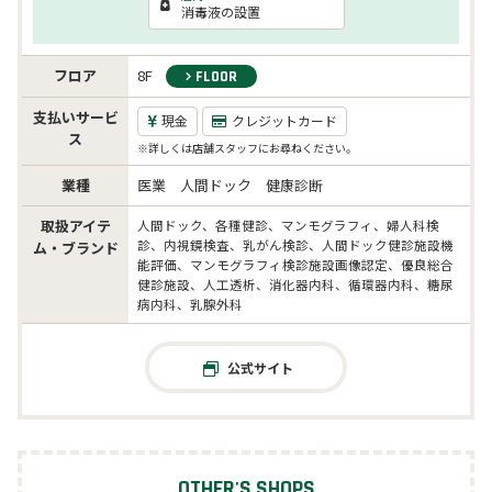
消毒液の設置
フロア
8F
FLOOR
支払いサービ
現金
クレジットカード
ス
※詳しくは店舗スタッフにお尋ねください。
業種
医業 人間ドック 健康診断
取扱アイテ
人間ドック、各種健診、マンモグラフィ、婦人科検
診、内視鏡検査、乳がん検診、人間ドック健診施設機
ム・ブランド
能評価、マンモグラフィ検診施設画像認定、優良総合
健診施設、人工透析、消化器内科、循環器内科、糖尿
病内科、乳腺外科
公式サイト
OTHER'S SHOPS