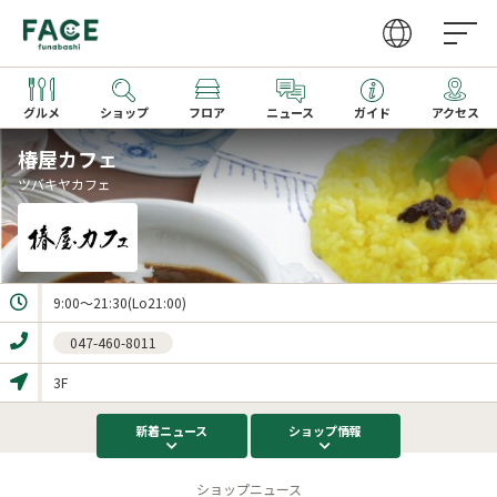
グルメ
ショップ
フロア
ニュース
ガイド
アクセス
椿屋カフェ
ツバキヤカフェ
営業時間
ファッション・雑貨
グルメガイドTOP
取り扱いショップ一覧
アクセス
レストラン
レストラン一覧
新着ギフト
カフェ・フーズ
カフェ一覧
サービス
季節のメニュー
047-460-8011
家電
キッズメニュー一覧
3F
文化ホール
新着
ニュース
ショップ
情報
ビューティー・クリニック
ショップニュース