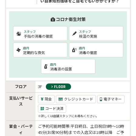
い自家焙煎珈琲をご自宅でもいかがですか？
コロナ衛生対策
スタッフ
スタッフ
手指の消毒の徹底
検温の実施
店内
店内
定期的な換気
消毒の徹底
店内
消毒液の設置
フロア
3F
FLOOR
支払いサービ
現金
クレジットカード
電子マネー
ス
コード決済
※詳しくは店舗スタッフにお尋ねください。
宴会・パーテ
ご予約可能時間帯:平日終日、土日祝日9時〜10時
ィ
45分(お席90分制)までの入店又は18時以降 ご予