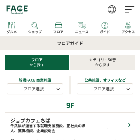
グルメ
ショップ
フロア
ニュース
ガイド
アクセス
フロアガイド
営業時間
ファッション・雑貨
グルメガイドTOP
取り扱いショップ一覧
フロア
カテゴリ・50音
から探す
から探す
アクセス
レストラン
レストラン一覧
新着ギフト
船橋FACE 商業施設
公共施設、オフィスなど
カフェ・フーズ
カフェ一覧
フロア選択
フロア選択
サービス
季節のメニュー
9F
家電
キッズメニュー一覧
文化ホール
ジョブカフェちば
千葉県が運営する就職支援施設、正社員の求
人、就職相談、企業説明会
ビューティー・クリニック