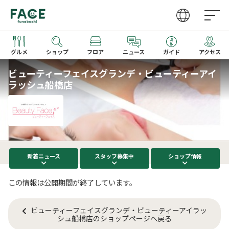
グルメ
ショップ
フロア
ニュース
ガイド
アクセス
ビューティーフェイスグランデ・ビューティーアイ
ラッシュ船橋店
営業時間
ファッション・雑貨
グルメガイドTOP
取り扱いショップ一覧
アクセス
レストラン
レストラン一覧
新着ギフト
カフェ・フーズ
カフェ一覧
サービス
季節のメニュー
新着
ニュース
スタッフ
募集中
ショップ
情報
家電
キッズメニュー一覧
この情報は公開期間が終了しています。
文化ホール
ビューティーフェイスグランデ・ビューティーアイラッ
ビューティー・クリニック
シュ船橋店のショップページへ戻る